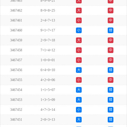
3467463
8+9+4=21
大
中
3467462
8+9+8=25
大
中
3467461
2+4+7=13
小
中
3467460
9+1+7=17
小
错
3467459
2+9+7=18
大
中
3467458
7+1+4=12
小
中
3467457
1+0+0=01
小
中
3467456
6+4+0=10
大
错
3467455
4+2+0=06
小
中
3467454
1+1+5=07
大
错
3467453
1+3+5=09
大
错
3467452
4+7+3=14
小
错
3467451
2+8+3=13
大
错