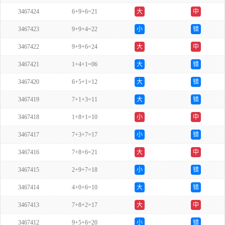
3467424
6+9+6=21
大
中
3467423
9+9+4=22
小
错
3467422
9+9+6=24
大
中
3467421
1+4+1=06
大
错
3467420
6+5+1=12
大
错
3467419
7+1+3=11
大
错
3467418
1+8+1=10
小
中
3467417
7+3+7=17
小
错
3467416
7+8+6=21
大
中
3467415
2+9+7=18
小
错
3467414
4+0+6=10
大
错
3467413
7+8+2=17
大
中
3467412
9+5+6=20
小
错