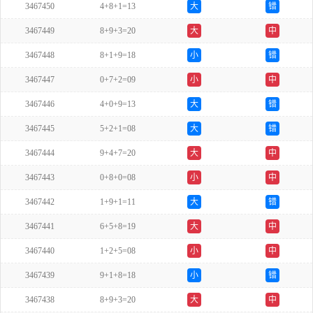
3467450
4+8+1=13
大
错
3467449
8+9+3=20
大
中
3467448
8+1+9=18
小
错
3467447
0+7+2=09
小
中
3467446
4+0+9=13
大
错
3467445
5+2+1=08
大
错
3467444
9+4+7=20
大
中
3467443
0+8+0=08
小
中
3467442
1+9+1=11
大
错
3467441
6+5+8=19
大
中
3467440
1+2+5=08
小
中
3467439
9+1+8=18
小
错
3467438
8+9+3=20
大
中