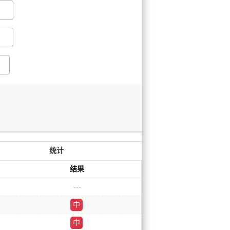
统计
结果
---
中
中