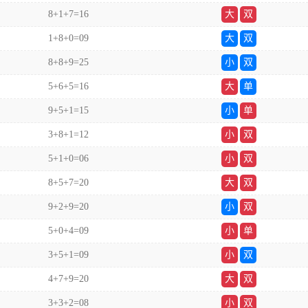
8+1+7=16
大
双
1+8+0=09
大
双
8+8+9=25
小
双
5+6+5=16
大
单
9+5+1=15
小
单
3+8+1=12
小
双
5+1+0=06
小
双
8+5+7=20
大
双
9+2+9=20
小
双
5+0+4=09
小
单
3+5+1=09
小
双
4+7+9=20
大
双
3+3+2=08
小
双