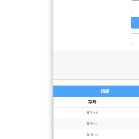
预测
期号
61968
61967
61966