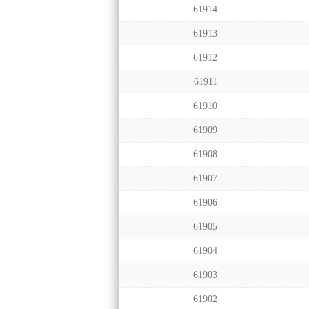
61914
61913
61912
61911
61910
61909
61908
61907
61906
61905
61904
61903
61902