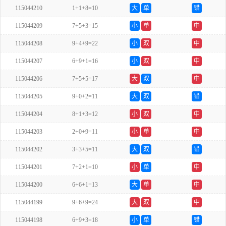
115044210
1+1+8=10
大
单
错
115044209
7+5+3=15
小
单
中
115044208
9+4+9=22
小
双
中
115044207
6+9+1=16
小
双
中
115044206
7+5+5=17
大
双
中
115044205
9+0+2=11
大
双
错
115044204
8+1+3=12
小
双
中
115044203
2+0+9=11
小
单
中
115044202
3+3+5=11
大
双
错
115044201
7+2+1=10
小
单
中
115044200
6+6+1=13
大
单
中
115044199
9+6+9=24
大
双
中
115044198
6+9+3=18
小
单
错