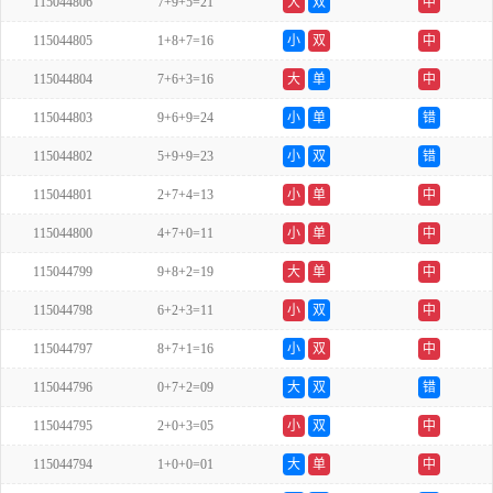
115044806
7+9+5=21
大
双
中
115044805
1+8+7=16
小
双
中
115044804
7+6+3=16
大
单
中
115044803
9+6+9=24
小
单
错
115044802
5+9+9=23
小
双
错
115044801
2+7+4=13
小
单
中
115044800
4+7+0=11
小
单
中
115044799
9+8+2=19
大
单
中
115044798
6+2+3=11
小
双
中
115044797
8+7+1=16
小
双
中
115044796
0+7+2=09
大
双
错
115044795
2+0+3=05
小
双
中
115044794
1+0+0=01
大
单
中