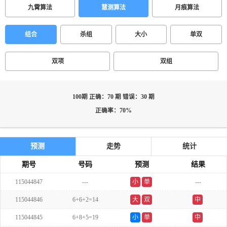
九霄算法
慧测算法
月痕算法
组合
杀组
大小
单双
双项
双组
100期 正确：70 期 错误：30 期
正确率：70%
预测
走势
统计
期号
号码
预测
结果
115044847
---
小
单
---
115044846
6+6+2=14
大
双
中
115044845
6+8+5=19
小
单
中