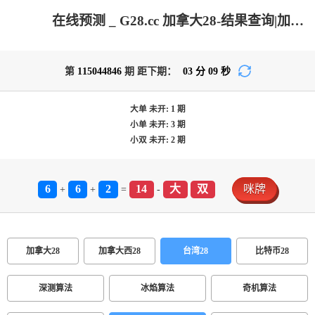
在线预测 _ G28.cc 加拿大28-结果查询|加拿大PC结果|加拿大28开奖结果|PC结果查询|加拿大在线咪牌_极致火热优质的免费预测网站!
第
115044846
期 距下期：
03
分
09
秒
大单
未开:
1
期
小单
未开:
3
期
小双
未开:
2
期
6
6
2
14
大
双
咪牌
+
+
=
-
加拿大28
加拿大西28
台湾28
比特币28
深测算法
冰焰算法
奇机算法