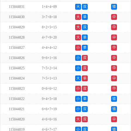
115044831
1+4+4=09
大
双
错
115044830
3+7+8=18
大
单
中
115044829
8+2+5=15
大
双
中
115044828
4+7+9=20
大
单
中
115044827
4+4+4=12
小
单
中
115044826
9+6+1=16
小
双
中
115044825
7+5+2=14
小
双
中
115044824
7+5+1=13
大
单
中
115044823
0+6+6=12
小
双
中
115044822
9+4+5=18
小
单
错
115044821
6+6+7=19
小
双
错
115044820
4+6+6=16
大
双
中
115044819
4+6+7=17
小
双
错