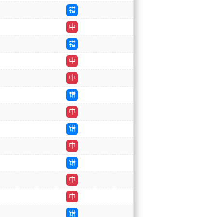
错
中
错
中
中
错
中
错
中
错
中
中
错