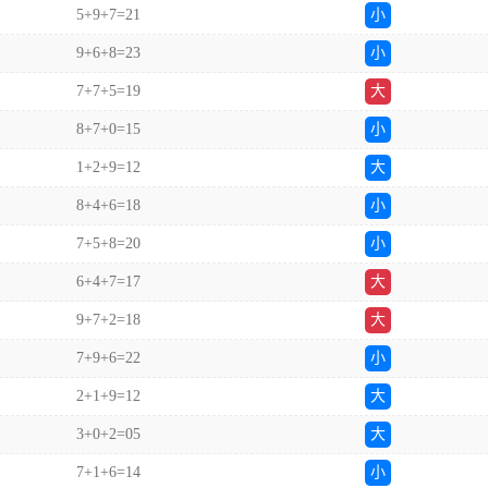
5+9+7=21
小
9+6+8=23
小
7+7+5=19
大
8+7+0=15
小
1+2+9=12
大
8+4+6=18
小
7+5+8=20
小
6+4+7=17
大
9+7+2=18
大
7+9+6=22
小
2+1+9=12
大
3+0+2=05
大
7+1+6=14
小