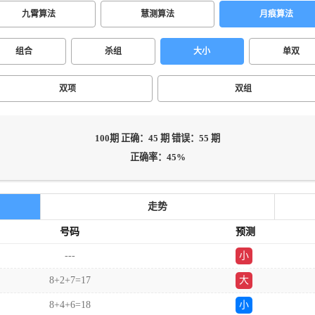
九霄算法
慧测算法
月痕算法
组合
杀组
大小
单双
双项
双组
100期 正确：45 期 错误：55 期
正确率：45%
走势
号码
预测
---
小
双
8+2+7=17
大
8+4+6=18
小