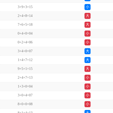
3+9+3=15
小
2+4+8=14
大
7+6+5=18
大
0+4+0=04
小
0+2+4=06
小
3+4+0=07
大
1+4+7=12
大
9+5+1=15
大
2+4+7=13
小
1+3+0=04
小
3+0+4=07
小
8+0+0=08
小
8+1+4=13
大