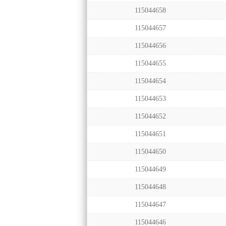
115044658
115044657
115044656
115044655
115044654
115044653
115044652
115044651
115044650
115044649
115044648
115044647
115044646