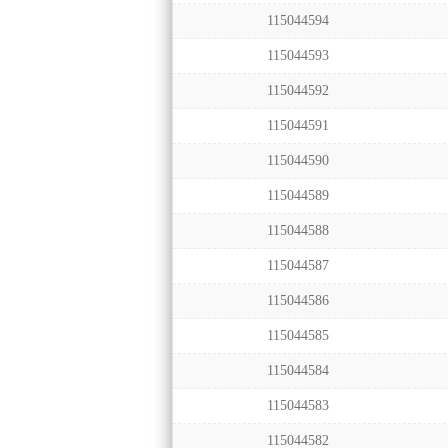
115044594
115044593
115044592
115044591
115044590
115044589
115044588
115044587
115044586
115044585
115044584
115044583
115044582