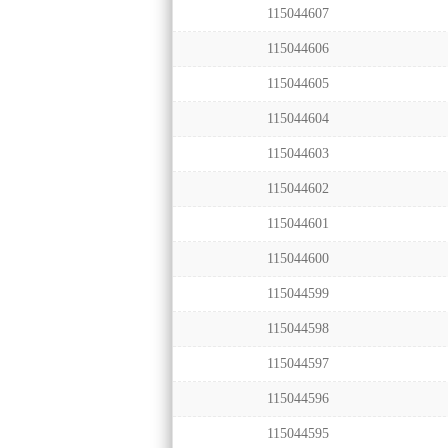
115044607
115044606
115044605
115044604
115044603
115044602
115044601
115044600
115044599
115044598
115044597
115044596
115044595