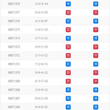
08071378
5+6+3=14
单
错
08071377
0+0+2=02
双
中
08071376
4+3+0=07
双
错
08071375
1+4+5=10
双
中
08071374
3+7+2=12
单
错
08071373
9+6+1=16
双
中
08071372
2+7+3=12
双
中
08071371
7+2+6=15
双
错
08071370
9+9+4=22
双
中
08071369
0+3+7=10
双
中
08071368
3+0+9=12
单
错
08071367
8+0+2=10
单
错
08071366
8+8+6=22
单
错