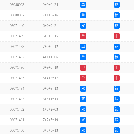
08080003
9+9+6=24
单
错
08080002
7+1+8=16
单
错
08071440
6+6+9=21
双
错
08071439
6+9+0=15
单
中
08071438
7+0+5=12
单
错
08071437
4+1+1=06
单
错
08071436
6+8+5=19
单
中
08071435
5+4+8=17
单
中
08071434
0+5+8=13
双
错
08071433
8+6+1=15
双
错
08071432
1+0+2=03
双
错
08071431
7+7+5=19
双
错
08071430
8+5+0=13
双
错