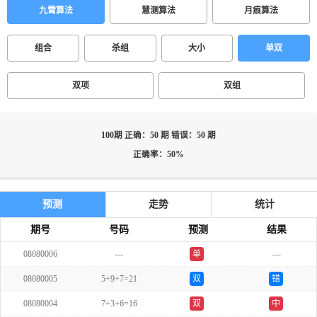
九霄算法
慧测算法
月痕算法
组合
杀组
大小
单双
双项
双组
100期 正确：50 期 错误：50 期
正确率：50%
预测
走势
统计
期号
号码
预测
结果
08080006
---
单
---
08080005
5+9+7=21
双
错
08080004
7+3+6=16
双
中