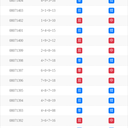
08071404
4+9+3=16
单
错
08071403
3+1+9=13
双
错
08071402
1+6+3=10
双
中
08071401
5+4+6=15
双
错
08071400
1+9+2=12
双
中
08071399
2+6+8=16
双
中
08071398
4+7+7=18
单
错
08071397
6+0+9=15
单
中
08071396
7+9+2=18
双
中
08071395
4+8+7=19
双
错
08071394
4+7+8=19
双
错
08071393
4+4+0=08
单
错
08071392
3+6+7=16
双
中