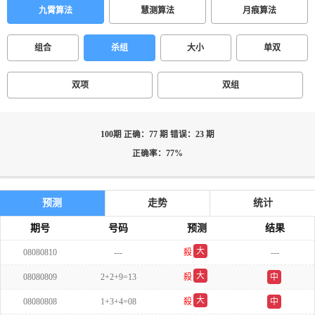
九霄算法
慧测算法
月痕算法
组合
杀组
大小
单双
双项
双组
100期 正确：77 期 错误：23 期
正确率：77%
预测
走势
统计
期号
号码
预测
结果
大
08080810
---
殺
---
单
大
08080809
2+2+9=13
殺
中
单
大
08080808
1+3+4=08
殺
中
单