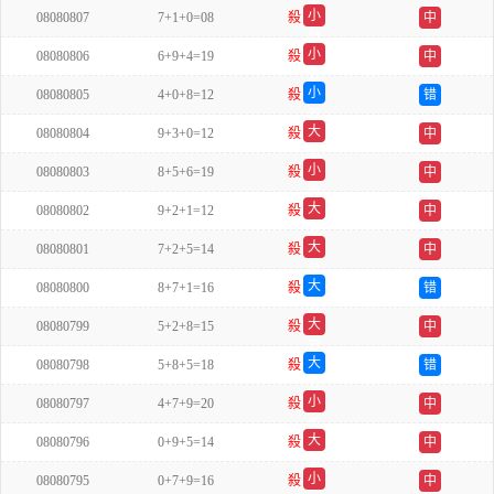
小
08080807
7+1+0=08
殺
中
单
小
08080806
6+9+4=19
殺
中
双
小
08080805
4+0+8=12
殺
错
双
大
08080804
9+3+0=12
殺
中
单
小
08080803
8+5+6=19
殺
中
单
大
08080802
9+2+1=12
殺
中
双
大
08080801
7+2+5=14
殺
中
单
大
08080800
8+7+1=16
殺
错
双
大
08080799
5+2+8=15
殺
中
双
大
08080798
5+8+5=18
殺
错
双
小
08080797
4+7+9=20
殺
中
单
大
08080796
0+9+5=14
殺
中
单
小
08080795
0+7+9=16
殺
中