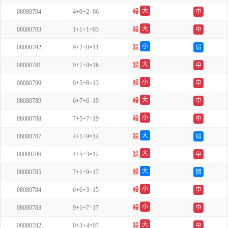
双
大
08080794
4+0+2=06
殺
中
双
大
08080793
1+1+1=03
殺
中
单
小
08080792
9+2+0=11
殺
错
单
大
08080791
9+7+0=16
殺
中
单
小
08080790
0+5+8=13
殺
中
双
大
08080789
6+7+6=19
殺
中
双
小
08080788
7+5+7=19
殺
中
双
大
08080787
4+1+9=14
殺
错
双
大
08080786
4+5+3=12
殺
中
单
大
08080785
7+1+9=17
殺
错
单
小
08080784
6+6+3=15
殺
中
双
小
08080783
9+1+7=17
殺
中
双
大
08080782
0+3+4=07
殺
中