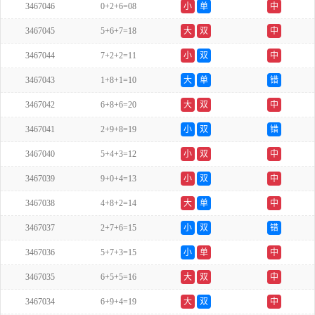
3467046
0+2+6=08
小
单
中
3467045
5+6+7=18
大
双
中
3467044
7+2+2=11
小
双
中
3467043
1+8+1=10
大
单
错
3467042
6+8+6=20
大
双
中
3467041
2+9+8=19
小
双
错
3467040
5+4+3=12
小
双
中
3467039
9+0+4=13
小
双
中
3467038
4+8+2=14
大
单
中
3467037
2+7+6=15
小
双
错
3467036
5+7+3=15
小
单
中
3467035
6+5+5=16
大
双
中
3467034
6+9+4=19
大
双
中