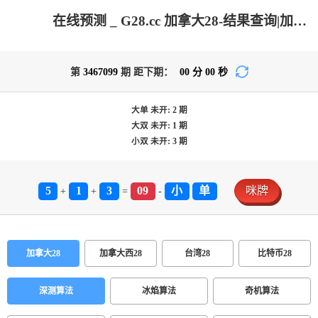
在线预测 _ G28.cc 加拿大28-结果查询|加拿大PC结果|加拿大28开奖结果|PC结果查询|加拿大在线咪牌_极致火热优质的免费预测网站!
第
3467099
期 距下期：
00
分
00
秒
大单
未开:
2
期
大双
未开:
1
期
小双
未开:
3
期
5
1
3
09
小
单
咪牌
+
+
=
-
加拿大28
加拿大西28
台湾28
比特币28
深测算法
冰焰算法
奇机算法