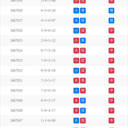
3467059
1+4+1=06
小
双
中
3467058
6+5+9=20
小
单
错
3467057
4+3+0=07
大
双
错
3467056
5+9+8=22
小
双
中
3467055
2+9+1=12
小
单
中
3467054
6+7+5=18
大
双
中
3467053
7+0+5=12
小
双
中
3467052
0+9+9=18
小
双
中
3467051
7+5+5=17
大
单
中
3467050
7+6+6=19
小
单
中
3467049
6+9+2=17
大
双
中
3467048
5+8+4=17
大
双
中
3467047
1+1+6=08
大
双
中