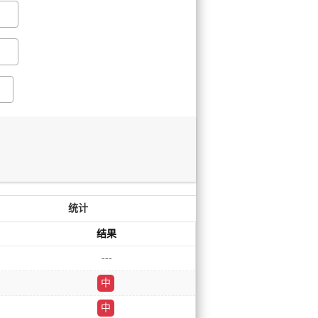
统计
结果
---
中
中