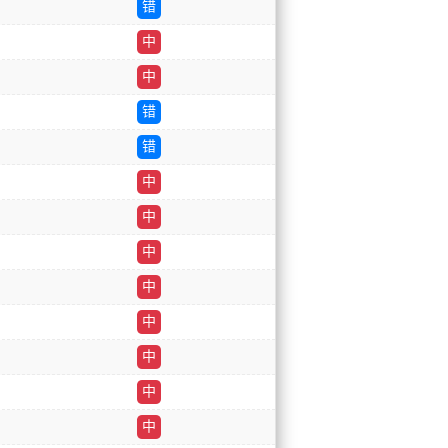
错
中
中
错
错
中
中
中
中
中
中
中
中