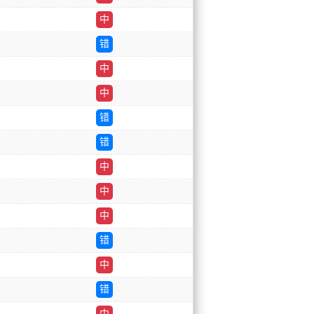
中
错
中
中
错
错
中
中
中
错
中
错
中