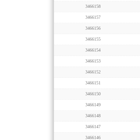
3466158
3466157
3466156
3466155
3466154
3466153
3466152
3466151
3466150
3466149
3466148
3466147
3466146