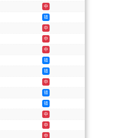
中
错
中
中
中
错
错
中
错
错
中
中
中