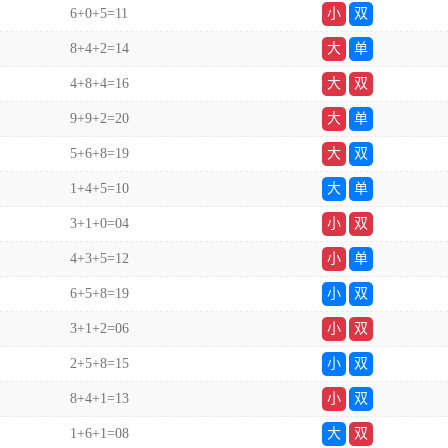
6+0+5=11
小
双
8+4+2=14
大
单
4+8+4=16
大
双
9+9+2=20
大
单
5+6+8=19
大
双
1+4+5=10
大
单
3+1+0=04
小
双
4+3+5=12
小
单
6+5+8=19
小
双
3+1+2=06
小
双
2+5+8=15
小
双
8+4+1=13
小
双
1+6+1=08
大
双