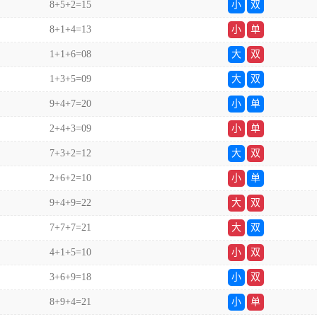
8+5+2=15
小
双
8+1+4=13
小
单
1+1+6=08
大
双
1+3+5=09
大
双
9+4+7=20
小
单
2+4+3=09
小
单
7+3+2=12
大
双
2+6+2=10
小
单
9+4+9=22
大
双
7+7+7=21
大
双
4+1+5=10
小
双
3+6+9=18
小
双
8+9+4=21
小
单