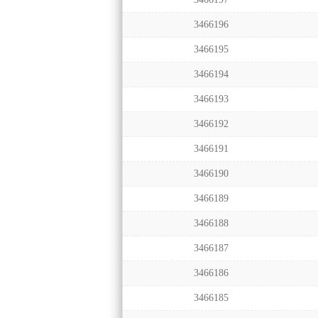
3466196
3466195
3466194
3466193
3466192
3466191
3466190
3466189
3466188
3466187
3466186
3466185