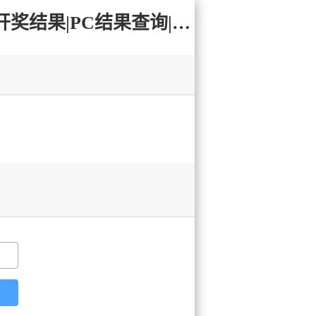
在线预测 _ G28.cc 加拿大28-结果查询|加拿大PC结果|加拿大28开奖结果|PC结果查询|加拿大在线咪牌_极致火热优质的免费预测网站!