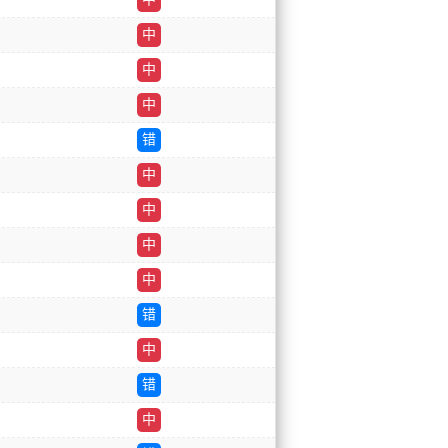
中
中
中
错
中
中
中
中
错
中
错
中