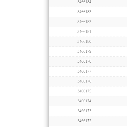
3466184
3466183
3466182
3466181
3466180
3466179
3466178
3466177
3466176
3466175
3466174
3466173
3466172