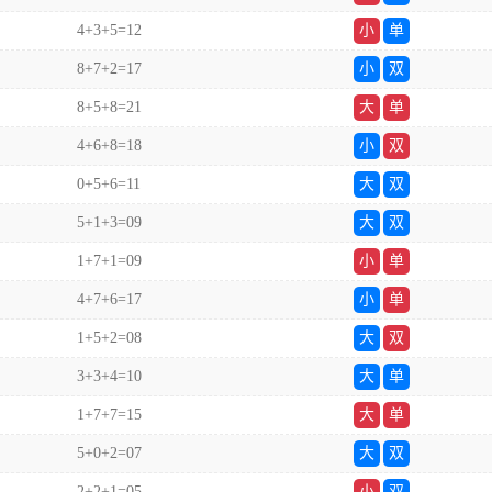
4+3+5=12
小
单
8+7+2=17
小
双
8+5+8=21
大
单
4+6+8=18
小
双
0+5+6=11
大
双
5+1+3=09
大
双
1+7+1=09
小
单
4+7+6=17
小
单
1+5+2=08
大
双
3+3+4=10
大
单
1+7+7=15
大
单
5+0+2=07
大
双
2+2+1=05
小
双