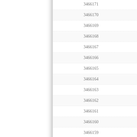
3466171
3466170
3466169
3466168
3466167
3466166
3466165
3466164
3466163
3466162
3466161
3466160
3466159