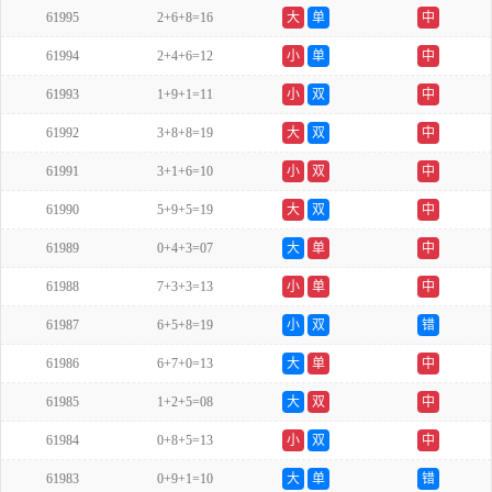
61995
2+6+8=16
大
单
中
61994
2+4+6=12
小
单
中
61993
1+9+1=11
小
双
中
61992
3+8+8=19
大
双
中
61991
3+1+6=10
小
双
中
61990
5+9+5=19
大
双
中
61989
0+4+3=07
大
单
中
61988
7+3+3=13
小
单
中
61987
6+5+8=19
小
双
错
61986
6+7+0=13
大
单
中
61985
1+2+5=08
大
双
中
61984
0+8+5=13
小
双
中
61983
0+9+1=10
大
单
错