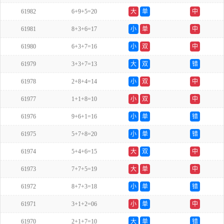
61982
6+9+5=20
大
单
中
61981
8+3+6=17
小
单
中
61980
6+3+7=16
小
双
中
61979
3+3+7=13
大
双
错
61978
2+8+4=14
小
双
中
61977
1+1+8=10
小
双
中
61976
9+6+1=16
小
单
错
61975
5+7+8=20
小
单
错
61974
5+4+6=15
大
双
中
61973
7+7+5=19
大
单
中
61972
8+7+3=18
小
单
错
61971
3+1+2=06
小
单
中
61970
2+1+7=10
大
单
错