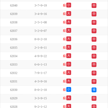
单
小
62040
3+7+9=19
殺
中
单
大
62039
3+4+9=16
殺
中
单
大
62038
2+5+1=08
殺
中
双
大
62037
5+2+0=07
殺
中
双
大
62036
8+0+2=10
殺
中
单
大
62035
2+1+8=11
殺
中
单
大
62034
4+9+9=22
殺
中
单
小
62033
6+6+1=13
殺
中
双
大
62032
7+9+1=17
殺
中
双
大
62031
4+3+9=16
殺
中
单
小
62030
8+0+2=10
殺
错
双
大
62029
3+3+9=15
殺
中
双
大
62028
9+2+1=12
殺
中