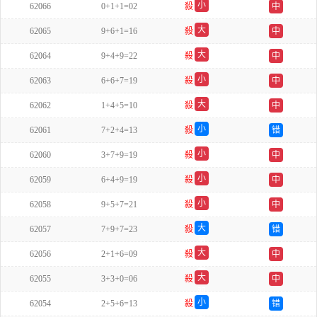
小
62066
0+1+1=02
殺
中
单
大
62065
9+6+1=16
殺
中
单
大
62064
9+4+9=22
殺
中
单
小
62063
6+6+7=19
殺
中
双
大
62062
1+4+5=10
殺
中
双
小
62061
7+2+4=13
殺
错
单
小
62060
3+7+9=19
殺
中
单
小
62059
6+4+9=19
殺
中
单
小
62058
9+5+7=21
殺
中
单
大
62057
7+9+7=23
殺
错
单
大
62056
2+1+6=09
殺
中
单
大
62055
3+3+0=06
殺
中
双
小
62054
2+5+6=13
殺
错
单