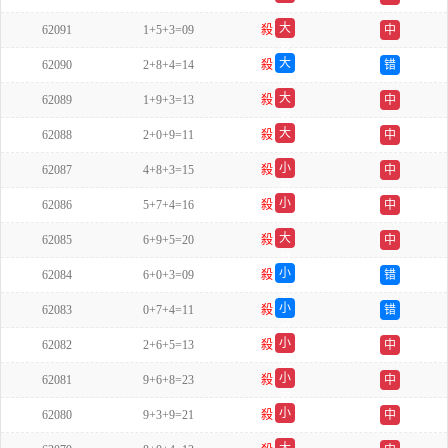
单
大
62091
1+5+3=09
殺
中
双
大
62090
2+8+4=14
殺
错
双
大
62089
1+9+3=13
殺
中
双
大
62088
2+0+9=11
殺
中
单
小
62087
4+8+3=15
殺
中
单
小
62086
5+7+4=16
殺
中
单
大
62085
6+9+5=20
殺
中
单
小
62084
6+0+3=09
殺
错
单
小
62083
0+7+4=11
殺
错
单
小
62082
2+6+5=13
殺
中
双
小
62081
9+6+8=23
殺
中
双
小
62080
9+3+9=21
殺
中
双