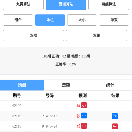
九霄算法
慧测算法
月痕算法
组合
杀组
大小
单双
双项
双组
100期 正确：82 期 错误：18 期
正确率：82%
预测
走势
统计
期号
号码
预测
结果
小
62120
---
殺
---
单
小
62119
2+4+6=12
殺
错
双
小
62118
9+9+6=24
殺
中
双