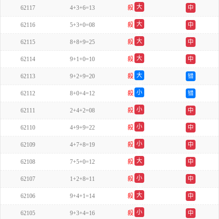
大
62117
4+3+6=13
殺
中
双
大
62116
5+3+0=08
殺
中
双
大
62115
8+8+9=25
殺
中
双
大
62114
9+1+0=10
殺
中
单
大
62113
9+2+9=20
殺
错
双
小
62112
8+0+4=12
殺
错
双
小
62111
2+4+2=08
殺
中
单
小
62110
4+9+9=22
殺
中
双
小
62109
4+7+8=19
殺
中
双
大
62108
7+5+0=12
殺
中
双
小
62107
1+2+8=11
殺
中
双
大
62106
9+4+1=14
殺
中
单
小
62105
9+3+4=16
殺
中