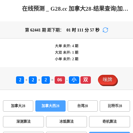
在线预测 _ G28.cc 加拿大28-结果查询|加拿大PC结果|加拿大28开奖结果|PC结果查询|加拿大在线咪牌_极致火热优质的免费预测网站!
第
62441
期 距下期：
01
时
111
分
57
秒
大单
未开:
4
期
大双
未开:
1
期
小单
未开:
2
期
2
2
2
06
小
双
咪牌
+
+
=
-
加拿大28
加拿大西28
台湾28
比特币28
深测算法
冰焰算法
奇机算法