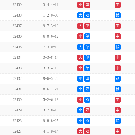
62439
3+4+4=11
小
单
中
62438
1+2+0=03
大
双
错
62437
9+7+3=19
大
单
中
62436
6+0+6=12
小
单
中
62435
7+3+0=10
大
单
错
62434
3+3+8=14
大
单
中
62433
3+3+4=10
小
单
中
62432
9+6+5=20
小
单
错
62431
8+6+7=21
小
双
错
62430
5+2+6=13
小
双
中
62429
3+7+8=18
小
双
中
62428
9+8+8=25
小
双
错
62427
4+1+9=14
大
双
中