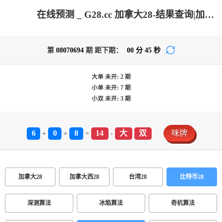
在线预测 _ G28.cc 加拿大28-结果查询|加拿大PC结果|加拿大28开奖结果|PC结果查询|加拿大在线咪牌_极致火热优质的免费预测网站!
第
08070694
期 距下期：
00
分
45
秒
大单
未开:
2
期
小单
未开:
7
期
小双
未开:
3
期
6
0
8
14
大
双
咪牌
+
+
=
-
加拿大28
加拿大西28
台湾28
比特币28
深测算法
冰焰算法
奇机算法