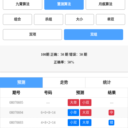
九霄算法
慧测算法
月痕算法
组合
杀组
大小
单双
双项
双组
100期 正确：50 期 错误：50 期
正确率：50%
预测
走势
统计
期号
号码
预测
结果
08070695
---
大单
小双
---
08070694
6+0+8=14
小单
大双
中
08070693
4+8+2=14
小双
大单
错