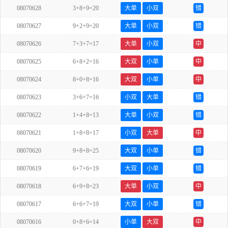
08070628
3+8+9=20
大单
小双
错
08070627
9+2+9=20
大单
小双
错
08070626
7+3+7=17
大单
小双
中
08070625
6+8+2=16
大双
小单
中
08070624
8+0+8=16
大双
小单
中
08070623
3+6+7=16
小双
大单
错
08070622
1+4+8=13
大单
小双
错
08070621
1+8+8=17
小双
大单
中
08070620
9+8+8=25
大双
小单
错
08070619
6+7+6=19
大双
小单
错
08070618
6+9+8=23
大单
小双
中
08070617
6+6+7=19
大双
小单
错
08070616
0+8+6=14
小单
大双
中