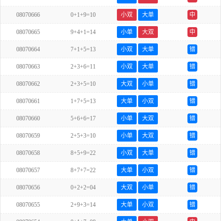
08070666
0+1+9=10
小双
大单
中
08070665
9+4+1=14
小单
大双
中
08070664
7+1+5=13
小双
大单
错
08070663
2+3+6=11
小双
大单
错
08070662
2+3+5=10
大双
小单
错
08070661
1+7+5=13
大单
小双
错
08070660
5+6+6=17
小单
大双
错
08070659
2+5+3=10
小单
大双
错
08070658
8+5+9=22
小双
大单
错
08070657
8+7+7=22
大单
小双
错
08070656
0+2+2=04
大双
小单
错
08070655
2+9+3=14
大单
小双
错