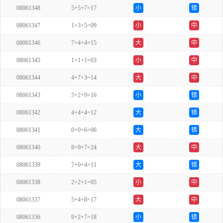
08061348
5+5+7=17
小
错
08061347
1+3+5=09
小
中
08061346
7+4+4=15
大
中
08061345
1+1+1=03
小
中
08061344
4+7+3=14
大
中
08061343
5+2+9=16
小
错
08061342
4+4+4=12
大
错
08061341
0+0+6=06
大
错
08061340
8+9+7=24
大
中
08061339
7+0+4=11
大
错
08061338
2+2+1=05
小
中
08061337
5+4+8=17
大
中
08061336
9+2+7=18
小
错