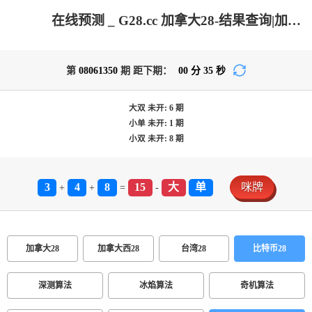
在线预测 _ G28.cc 加拿大28-结果查询|加拿大PC结果|加拿大28开奖结果|PC结果查询|加拿大在线咪牌_极致火热优质的免费预测网站!
第
08061350
期 距下期：
00
分
35
秒
大双
未开:
6
期
小单
未开:
1
期
小双
未开:
8
期
3
4
8
15
大
单
咪牌
+
+
=
-
加拿大28
加拿大西28
台湾28
比特币28
深测算法
冰焰算法
奇机算法