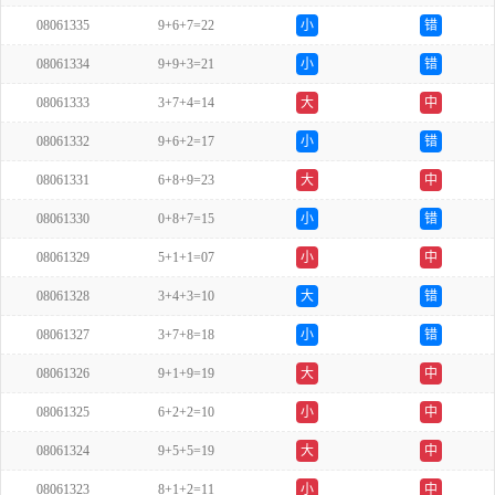
08061335
9+6+7=22
小
错
08061334
9+9+3=21
小
错
08061333
3+7+4=14
大
中
08061332
9+6+2=17
小
错
08061331
6+8+9=23
大
中
08061330
0+8+7=15
小
错
08061329
5+1+1=07
小
中
08061328
3+4+3=10
大
错
08061327
3+7+8=18
小
错
08061326
9+1+9=19
大
中
08061325
6+2+2=10
小
中
08061324
9+5+5=19
大
中
08061323
8+1+2=11
小
中