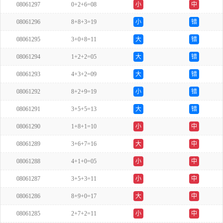
08061297
0+2+6=08
小
中
08061296
8+8+3=19
小
错
08061295
3+0+8=11
大
错
08061294
1+2+2=05
大
错
08061293
4+3+2=09
大
错
08061292
8+2+9=19
小
错
08061291
3+5+5=13
大
错
08061290
1+8+1=10
小
中
08061289
3+6+7=16
大
中
08061288
4+1+0=05
小
中
08061287
3+5+3=11
小
中
08061286
8+9+0=17
大
中
08061285
2+7+2=11
小
中