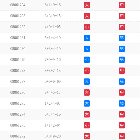
08061284
6+1+9=16
大
中
08061283
3+3+9=15
大
中
08061282
4+0+1=05
小
中
08061281
5+1+4=10
大
错
08061280
3+3+4=10
大
错
08061279
7+0+9=16
小
错
08061278
3+3+7=13
小
中
08061277
0+9+0=09
大
错
08061276
8+4+5=17
大
中
08061275
1+2+4=07
大
错
08061274
5+7+4=16
大
中
08061273
1+1+2=04
小
中
08061272
3+8+9=20
大
中