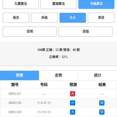
九霄算法
慧测算法
月痕算法
组合
杀组
大小
单双
双项
双组
100期 正确：52 期 错误：48 期
正确率：52%
预测
走势
统计
期号
号码
预测
结果
08061351
---
大
---
双
08061350
3+4+8=15
小
错
08061349
5+2+6=13
大
错