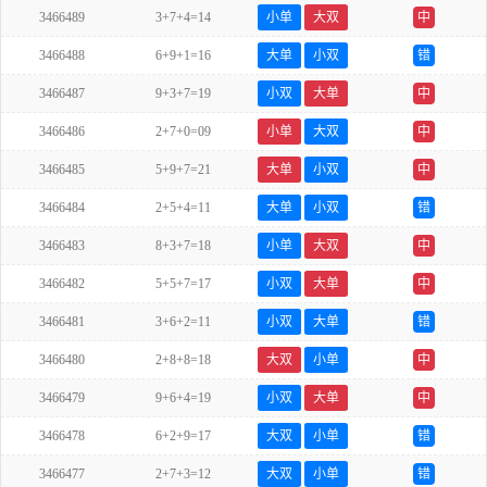
3466489
3+7+4=14
小单
大双
中
3466488
6+9+1=16
大单
小双
错
3466487
9+3+7=19
小双
大单
中
3466486
2+7+0=09
小单
大双
中
3466485
5+9+7=21
大单
小双
中
3466484
2+5+4=11
大单
小双
错
3466483
8+3+7=18
小单
大双
中
3466482
5+5+7=17
小双
大单
中
3466481
3+6+2=11
小双
大单
错
3466480
2+8+8=18
大双
小单
中
3466479
9+6+4=19
小双
大单
中
3466478
6+2+9=17
大双
小单
错
3466477
2+7+3=12
大双
小单
错