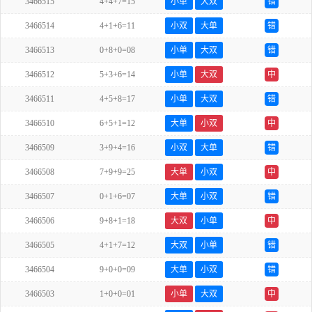
3466515
4+4+7=15
小单
大双
错
3466514
4+1+6=11
小双
大单
错
3466513
0+8+0=08
小单
大双
错
3466512
5+3+6=14
小单
大双
中
3466511
4+5+8=17
小单
大双
错
3466510
6+5+1=12
大单
小双
中
3466509
3+9+4=16
小双
大单
错
3466508
7+9+9=25
大单
小双
中
3466507
0+1+6=07
大单
小双
错
3466506
9+8+1=18
大双
小单
中
3466505
4+1+7=12
大双
小单
错
3466504
9+0+0=09
大单
小双
错
3466503
1+0+0=01
小单
大双
中