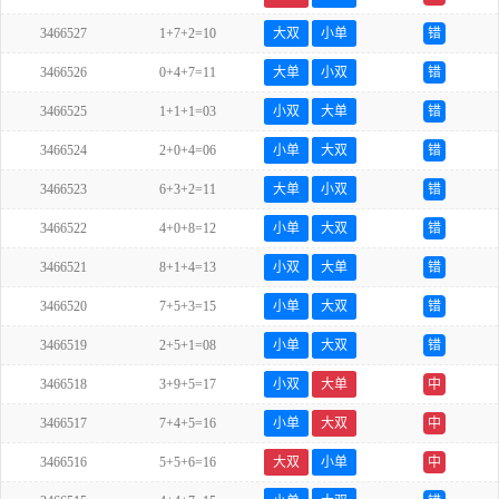
3466527
1+7+2=10
大双
小单
错
3466526
0+4+7=11
大单
小双
错
3466525
1+1+1=03
小双
大单
错
3466524
2+0+4=06
小单
大双
错
3466523
6+3+2=11
大单
小双
错
3466522
4+0+8=12
小单
大双
错
3466521
8+1+4=13
小双
大单
错
3466520
7+5+3=15
小单
大双
错
3466519
2+5+1=08
小单
大双
错
3466518
3+9+5=17
小双
大单
中
3466517
7+4+5=16
小单
大双
中
3466516
5+5+6=16
大双
小单
中