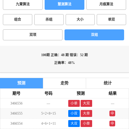
九霄算法
慧测算法
月痕算法
组合
杀组
大小
单双
双项
双组
100期 正确：48 期 错误：52 期
正确率：48%
预测
走势
统计
期号
号码
预测
结果
3466556
---
小单
大双
---
3466555
5+2+8=15
小双
大单
中
3466554
4+6+1=11
大双
小单
中